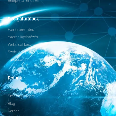
Beléptető rendszer
Szolgáltatások
Forrásteremtés
eAgrar ügyintézés
Weboldal készítés
Szoftverfejlesztés
Tanácsadás
Rólunk
Történetünk
Smartax csapat
Blog
Karrier