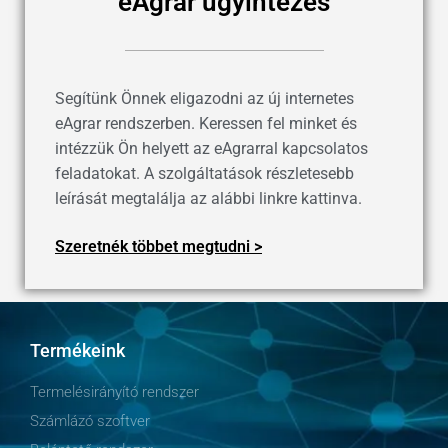
eAgrar ügyintézés
Segítünk Önnek eligazodni az új internetes
eAgrar rendszerben. Keressen fel minket és
intézzük Ön helyett az eAgrarral kapcsolatos
feladatokat. A szolgáltatások részletesebb
leírását megtalálja az alábbi linkre kattinva.
Szeretnék többet megtudni >
Termékeink
Termelésirányító rendszer
Számlázó szoftver