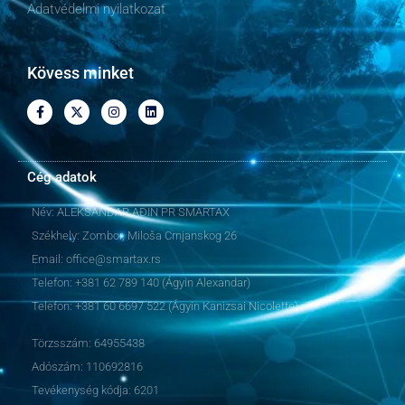
Adatvédelmi nyilatkozat
Kövess minket
Cég adatok
Név: ALEKSANDAR AĐIN PR SMARTAX
Székhely: Zombor, Miloša Crnjanskog 26
Email: office@smartax.rs
Telefon: +381 62 789 140 (Ágyin Alexandar)
Telefon: +381 60 6697 522 (Ágyin Kanizsai Nicolette)
Törzsszám: 64955438
Adószám: 110692816
Tevékenység kódja: 6201